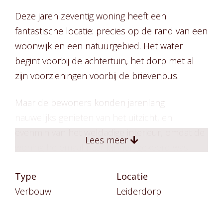
Deze jaren zeventig woning heeft een
fantastische locatie: precies op de rand van een
woonwijk en een natuurgebied. Het water
begint voorbij de achtertuin, het dorp met al
zijn voorzieningen voorbij de brievenbus.
Maar de bewoners konden jarenlang
nauwelijks genieten van het uitzicht, en
evenmin van het weldadige interieur, omdat de
Lees meer
woning helemaal naar binnen gekeerd was.
Een renovatie drong zich op. Voor de
Type
Locatie
bewoners leek een uitbouw voor de hand
Verbouw
Leiderdorp
liggende aanpak, maar architect Paul Seuntjens
wist – zeer tot hun verrassing en genoegen – al