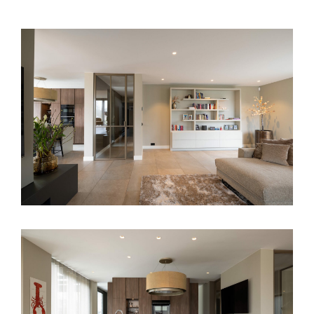
hun wensen in te willigen zonder ook maar één
buitenmuur te hoeven verplaatsen.
Het was een aangename verrassing dat het niet
nodig bleek tot uitbouwen over te gaan om dit
doel te bereiken. “Door kleine vensters te
vervangen door grote ramen en binnenmuren
af te breken kon dat contact met buiten alsnog
worden gemaakt”, zegt Paul Seuntjens. “In de
plaats van de afgesloten, naar binnen gekeerde
ruimtes, creëerde ik één open keuken annex
woonkamer, met zicht rondom.”
De woning is niet alleen mooier geworden,
maar vooral ook praktischer. “We zijn